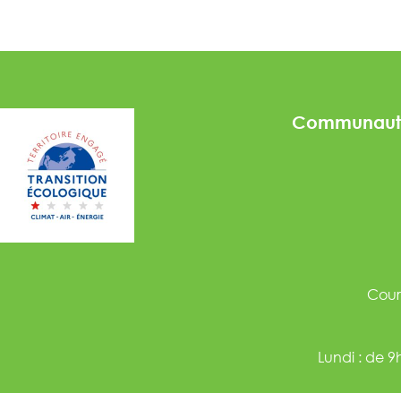
Communaut
Courr
Lundi : de 
Mercredi : de 9