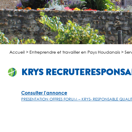
Accueil
>
Entreprendre et travailler en Pays Houdanais
>
Ser
KRYS RECRUTERESPONSAB
Consulter l'annonce
PRESENTATION OFFRES FORUM – KRYS- RESPONSABLE QUAL