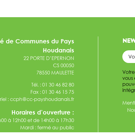
NEW
é de Communes du Pays
Houdanais
22 PORTE D’EPERNON
CS 00050
Votre
78550 MAULETTE
vous 
pouve
Tél. : 01 30 46 82 80
intég
Fax : 01 30 46 15 75
iel :
ccph@cc-payshoudanais.fr
Menti
Nou
Horaires d’ouverture :
9h00 à 12h00 et de 14h00 à 17h30
Mardi : fermé au public
h00 à 12h00 et de 14h00 à 17h30