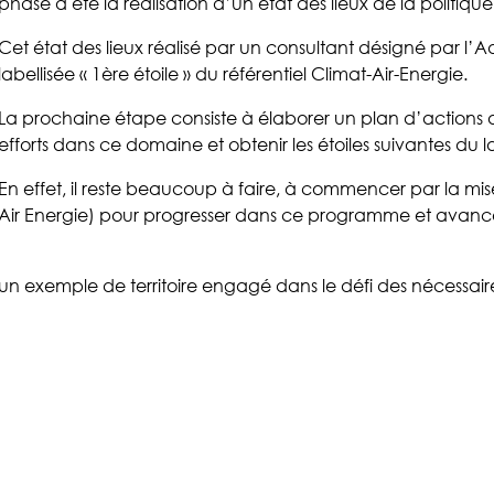
phase a été la réalisation d’un état des lieux de la politique
Cet état des lieux réalisé par un consultant désigné par l
labellisée « 1ère étoile » du référentiel Climat-Air-Energie.
La prochaine étape consiste à élaborer un plan d’actions ave
efforts dans ce domaine et obtenir les étoiles suivantes du l
En effet, il reste beaucoup à faire, à commencer par la m
Air Energie) pour progresser dans ce programme et avancer
n exemple de territoire engagé dans le défi des nécessaire