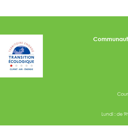
Communaut
Courr
Lundi : de 
Mercredi : de 9