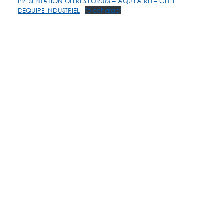
PRESENTATION OFFRES FORUM – AQUILA RH – CHEF
DEQUIPE INDUSTRIEL
Télécharger